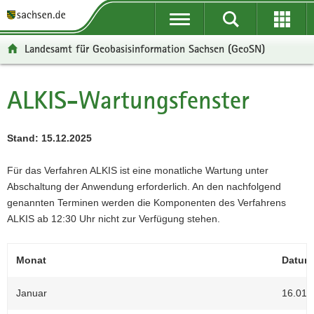
P
P
H
W
F
o
o
a
e
o
r
r
u
i
o
Landesamt für Geobasisinformation Sachsen (GeoSN)
t
t
p
t
t
a
a
t
e
e
l
l
i
r
r
ALKIS-Wartungsfenster
Hauptinhalt
ü
n
n
e
-
b
a
h
I
B
e
v
a
n
e
Stand: 15.12.2025
r
i
l
f
r
g
g
t
o
e
Für das Verfahren ALKIS ist eine monatliche Wartung unter
r
a
r
i
Abschaltung der Anwendung erforderlich. An den nachfolgend
e
t
m
c
genannten Terminen werden die Komponenten des Verfahrens
i
i
a
h
ALKIS ab 12:30 Uhr nicht zur Verfügung stehen.
f
o
t
e
n
i
Monat
Datum
n
o
d
n
Januar
16.01.
e
N