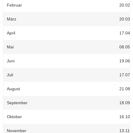
Februar
20.02.
a
v
März
20.03.
i
g
April
17.04.
a
t
Mai
08.05.
i
o
Juni
19.06.
n
Juli
17.07.
August
21.08.
September
18.09.
Oktober
16.10.
November
13.11.